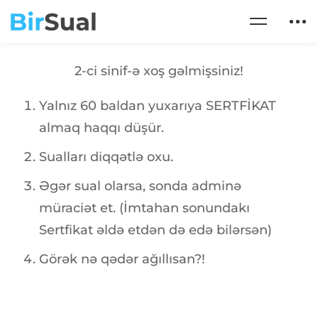
2-ci sinif-ə xoş gəlmişsiniz!
Yalnız 60 baldan yuxarıya SERTFİKAT
almaq haqqı düşür.
Sualları diqqətlə oxu.
Əgər sual olarsa, sonda adminə
müraciət et. (İmtahan sonundakı
Sertfikat əldə etdən də edə bilərsən)
Görək nə qədər ağıllısan?!